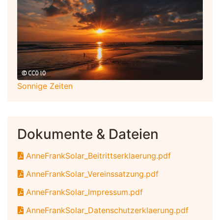
Sonnige Zeiten
Dokumente & Dateien
AnneFrankSolar_Beitrittserklaerung.pdf
AnneFrankSolar_Vereinssatzung.pdf
AnneFrankSolar_Impressum.pdf
AnneFrankSolar_Datenschutzerklaerung.pdf